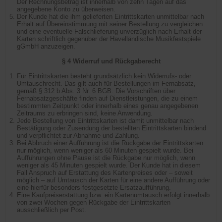
Der Rechnungsbetrag ist innerhalb von zehn Tagen auf das
angegebene Konto zu überweisen.
Der Kunde hat die ihm gelieferten Eintrittskarten unmittelbar nach
Erhalt auf Übereinstimmung mit seiner Bestellung zu vergleichen
und eine eventuelle Falschlieferung unverzüglich nach Erhalt der
Karten schriftlich gegenüber der Havelländische Musikfestspiele
gGmbH anzuzeigen.
§ 4 Widerruf und Rückgaberecht
Für Eintrittskarten besteht grundsätzlich kein Widerrufs- oder
Umtauschrecht. Das gilt auch für Bestellungen im Fernabsatz,
gemäß § 312 b Abs. 3 Nr. 6 BGB. Die Vorschriften über
Fernabsatzgeschäfte finden auf Dienstleistungen, die zu einem
bestimmten Zeitpunkt oder innerhalb eines genau angegebenen
Zeitraums zu erbringen sind, keine Anwendung.
Jede Bestellung von Eintrittskarten ist damit unmittelbar nach
Bestätigung oder Zusendung der bestellten Eintrittskarten bindend
und verpflichtet zur Abnahme und Zahlung.
Bei Abbruch einer Aufführung ist die Rückgabe der Eintrittskarten
nur möglich, wenn weniger als 60 Minuten gespielt wurde. Bei
Aufführungen ohne Pause ist die Rückgabe nur möglich, wenn
weniger als 45 Minuten gespielt wurde. Der Kunde hat in diesem
Fall Anspruch auf Erstattung des Kartenpreises oder – soweit
möglich – auf Umtausch der Karten für eine andere Aufführung oder
eine hierfür besonders festgesetzte Ersatzaufführung.
Eine Kaufpreiserstattung bzw. ein Kartenumtausch erfolgt innerhalb
von zwei Wochen gegen Rückgabe der Eintrittskarten
ausschließlich per Post.